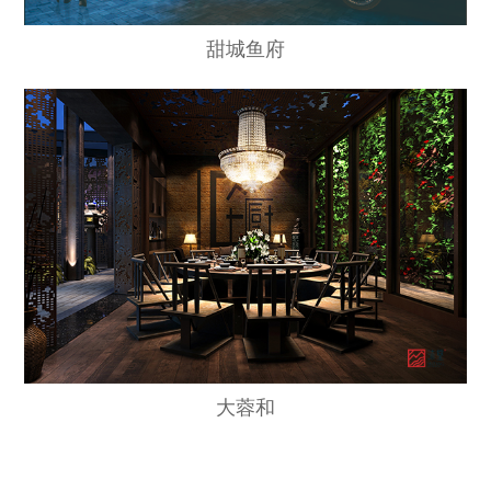
甜城鱼府
大蓉和