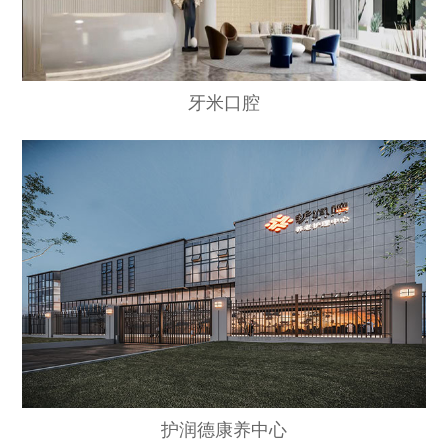
牙米口腔
护润德康养中心