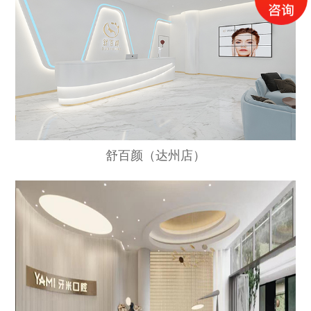
舒百颜（达州店）